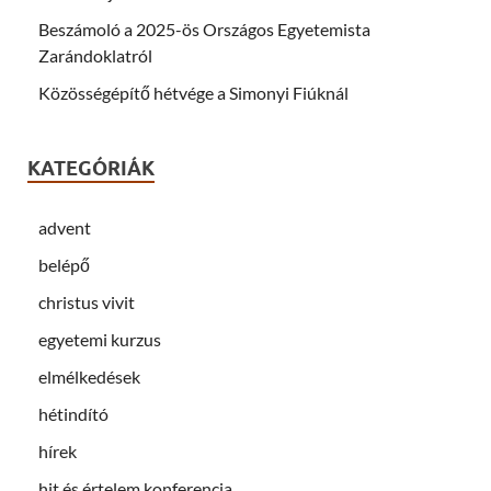
Beszámoló a 2025-ös Országos Egyetemista
Zarándoklatról
Közösségépítő hétvége a Simonyi Fiúknál
KATEGÓRIÁK
advent
belépő
christus vivit
egyetemi kurzus
elmélkedések
hétindító
hírek
hit és értelem konferencia