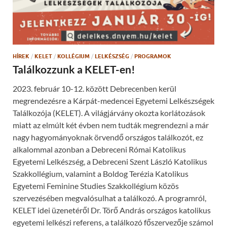
HÍREK
/
KELET
/
KOLLÉGIUM
/
LELKÉSZSÉG
/
PROGRAMOK
Találkozzunk a KELET-en!
2023. február 10-12. között Debrecenben kerül
megrendezésre a Kárpát-medencei Egyetemi Lelkészségek
Találkozója (KELET). A világjárvány okozta korlátozások
miatt az elmúlt két évben nem tudták megrendezni a már
nagy hagyományoknak örvendő országos találkozót, ez
alkalommal azonban a Debreceni Római Katolikus
Egyetemi Lelkészség, a Debreceni Szent László Katolikus
Szakkollégium, valamint a Boldog Terézia Katolikus
Egyetemi Feminine Studies Szakkollégium közös
szervezésében megvalósulhat a találkozó. A programról,
KELET idei üzenetéről Dr. Törő András országos katolikus
egyetemi lelkészi referens, a találkozó főszervezője számol