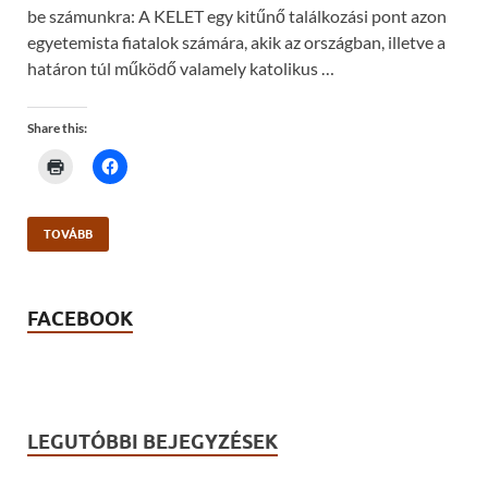
be számunkra: A KELET egy kitűnő találkozási pont azon
egyetemista fiatalok számára, akik az országban, illetve a
határon túl működő valamely katolikus …
Share this:
C
C
l
l
i
i
c
c
k
k
t
t
TOVÁBB
o
o
p
s
r
h
i
a
n
r
FACEBOOK
t
e
(
o
O
n
p
F
e
a
n
c
s
e
i
b
n
o
LEGUTÓBBI BEJEGYZÉSEK
n
o
e
k
w
(