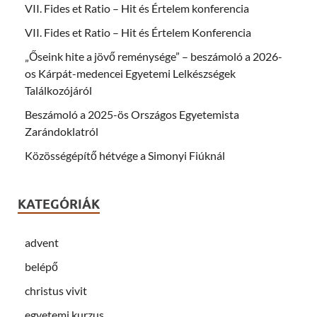
w
O
VII. Fides et Ratio – Hit és Értelem konferencia
i
p
n
e
d
n
VII. Fides et Ratio – Hit és Értelem Konferencia
o
s
w
i
„Őseink hite a jövő reménysége” – beszámoló a 2026-
)
n
n
os Kárpát-medencei Egyetemi Lelkészségek
e
w
Találkozójáról
w
i
n
Beszámoló a 2025-ös Országos Egyetemista
d
o
Zarándoklatról
w
)
Közösségépítő hétvége a Simonyi Fiúknál
KATEGÓRIÁK
advent
belépő
christus vivit
egyetemi kurzus