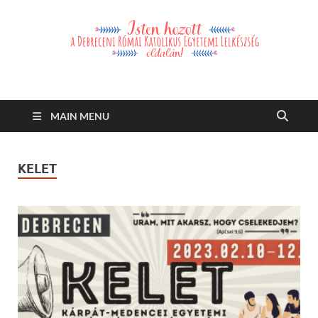
Debreceni Római
Debreceni Római Katolikus Egyetemi Lelkészség és a Debreceni
Katolikus Szent László Szakkollégium hírei, eseményei
Katolikus Egyetemi
MAIN MENU
Lelkészség
KELET