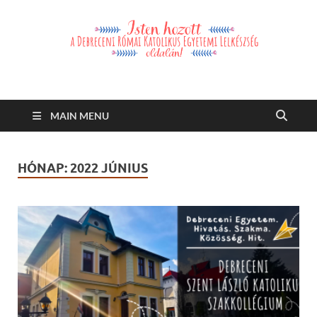
Debreceni Római
Debreceni Római Katolikus Egyetemi Lelkészség és a Debreceni
Katolikus Szent László Szakkollégium hírei, eseményei
Katolikus Egyetemi
MAIN MENU
Lelkészség
HÓNAP:
2022 JÚNIUS