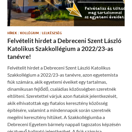
HÍREK
/
KOLLÉGIUM
/
LELKÉSZSÉG
Felvételit hirdet a Debreceni Szent László
Katolikus Szakkollégium a 2022/23-as
tanévre!
Felvételit hirdet a Debreceni Szent László Katolikus
Szakkollégium a 2022/23-as tanévre, azon egyetemista
fiúk számára, akik egyetemi éveiket egy tartalmas,
dinamikusan fejlődő, családias közösségben szeretnék
eltölteni. Szeretettel várjuk azon fiatalok jelentkezését,
akik elhivatottak egy fiatalos keresztény közösség
építésére, valamint a mindennapok során szeretnék
megélni keresztény hitüket. A Szakkollégiumba a
Debreceni Egyetem bármely nappali tagozatos képzésén
résztvevő hallgató jelentkezhet. A fiúk számára