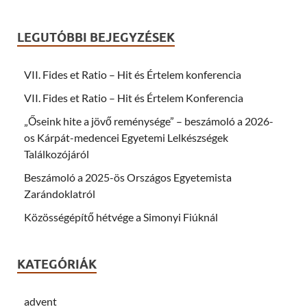
n
c
s
e
i
b
n
o
LEGUTÓBBI BEJEGYZÉSEK
n
o
e
k
w
(
w
O
VII. Fides et Ratio – Hit és Értelem konferencia
i
p
n
e
d
n
VII. Fides et Ratio – Hit és Értelem Konferencia
o
s
w
i
„Őseink hite a jövő reménysége” – beszámoló a 2026-
)
n
n
os Kárpát-medencei Egyetemi Lelkészségek
e
w
Találkozójáról
w
i
n
Beszámoló a 2025-ös Országos Egyetemista
d
o
Zarándoklatról
w
)
Közösségépítő hétvége a Simonyi Fiúknál
KATEGÓRIÁK
advent