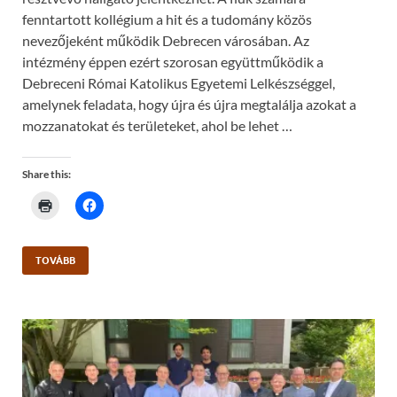
fenntartott kollégium a hit és a tudomány közös
nevezőjeként működik Debrecen városában. Az
intézmény éppen ezért szorosan együttműködik a
Debreceni Római Katolikus Egyetemi Lelkészséggel,
amelynek feladata, hogy újra és újra megtalálja azokat a
mozzanatokat és területeket, ahol be lehet …
Share this:
C
C
l
l
i
i
c
c
k
k
t
t
TOVÁBB
o
o
p
s
r
h
i
a
n
r
t
e
(
o
O
n
p
F
e
a
n
c