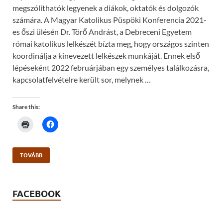
megszólíthatók legyenek a diákok, oktatók és dolgozók
számára. A Magyar Katolikus Püspöki Konferencia 2021-
es őszi ülésén Dr. Törő Andrást, a Debreceni Egyetem
római katolikus lelkészét bízta meg, hogy országos szinten
koordinálja a kinevezett lelkészek munkáját. Ennek első
lépéseként 2022 februárjában egy személyes találkozásra,
kapcsolatfelvételre került sor, melynek …
Share this:
C
C
l
l
i
i
c
c
k
k
t
t
TOVÁBB
o
o
p
s
r
h
i
a
n
r
FACEBOOK
t
e
(
o
O
n
p
F
e
a