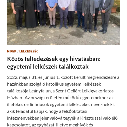
s
e
i
b
n
o
n
o
e
k
w
(
w
O
i
p
n
e
d
n
o
s
w
i
)
n
n
HÍREK
/
LELKÉSZSÉG
e
w
Közös felfedezések egy hivatásban:
w
i
egyetemi lelkészek találkoztak
n
d
o
2022. május 31. és június 1. között került megrendezésre a
w
)
hazánkban szolgáló katolikus egyetemi lelkészek
találkozója Leányfalun, a Szent Gellért Lelkigyakorlatos
Házban. Az ország területén működő egyetemekhez az
illetékes ordináriusok egyetemi lelkészeket neveznek ki,
akik feladatul kapják, hogy a felsőoktatási
intézményekben jelenvalóvá tegyék a Krisztussal való élő
kapcsolatot, az egyházat, illetve meghívók és