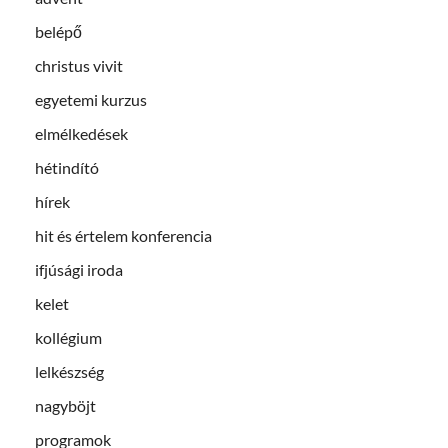
belépő
christus vivit
egyetemi kurzus
elmélkedések
hétindító
hírek
hit és értelem konferencia
ifjúsági iroda
kelet
kollégium
lelkészség
nagyböjt
programok