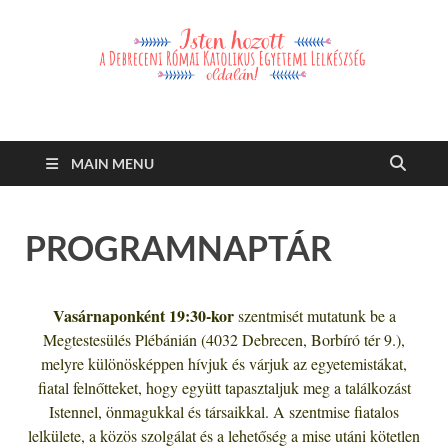
Debreceni Római
Debreceni Római Katolikus Egyetemi Lelkészség és a Debreceni
Katolikus Szent László Szakkollégium hírei, eseményei
Katolikus Egyetemi
MAIN MENU
Lelkészség
PROGRAMNAPTÁR
Vasárnaponként 19:30-kor
szentmisét mutatunk be a
Megtestesülés Plébánián (4032 Debrecen, Borbíró tér 9.),
melyre különösképpen hívjuk és várjuk az egyetemistákat,
fiatal felnőtteket,
hogy együtt tapasztaljuk meg a találkozást
Istennel, önmagukkal és társaikkal. A szentmise fiatalos
lelkülete, a közös szolgálat és a lehetőség a mise utáni kötetlen