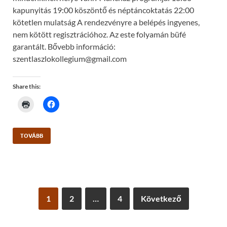
kapunyitás 19:00 köszöntő és néptáncoktatás 22:00
kötetlen mulatság A rendezvényre a belépés ingyenes,
nem kötött regisztrációhoz. Az este folyamán büfé
garantált. Bővebb információ:
szentlaszlokollegium@gmail.com
Share this:
C
C
l
l
i
i
c
c
k
k
t
t
TOVÁBB
o
o
p
s
r
h
i
a
n
r
t
e
(
o
O
n
p
F
1
2
…
4
Következő
e
a
n
c
s
e
i
b