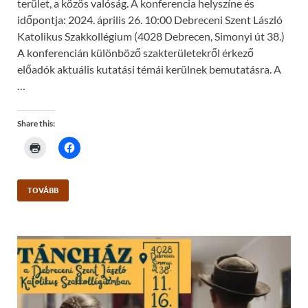
terület, a közös valóság. A konferencia helyszíne és
időpontja: 2024. április 26. 10:00 Debreceni Szent László
Katolikus Szakkollégium (4028 Debrecen, Simonyi út 38.)
A konferencián különböző szakterületekről érkező
előadók aktuális kutatási témái kerülnek bemutatásra. A
…
Share this:
C
C
l
l
i
i
c
c
k
k
t
t
TOVÁBB
o
o
p
s
r
h
i
a
n
r
t
e
(
o
O
n
p
F
e
a
n
c
s
e
i
b