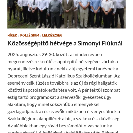
w
(
w
O
i
p
n
e
d
n
o
s
w
i
)
n
n
HÍREK
/
KOLLÉGIUM
/
LELKÉSZSÉG
e
w
Közösségépítő hétvége a Simonyi Fiúknál
w
i
n
2025. augusztus 29-30. között a minden évben
d
o
megrendezésre kerülő csapatépítő hétvégével zártuk a
w
)
nyarat, illetve indultunk neki az új egyetemi tanévnek a
Debreceni Szent László Katolikus Szakkollégiumban. Az
esemény célkitűzése továbbra is az új és régi hallgatók
közötti kapcsolatok erősítése volt. A péntektől szombat
estig tartó programokat a szervezők igyekeztek úgy
alakítani, hogy minél sokszínűbb élményekkel
gazdagodjanak a résztvevők, miközben érvényesülnek a
Szakkollégium alappillérei: a hit, a szakma és a közösség.
Az alábbiakban egy rövid beszámolót olvashatunk a
rendezvényről. A kollégisták beköltözése után Bákonyi