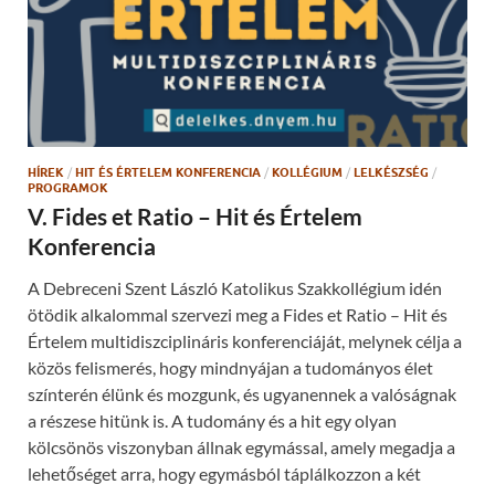
n
o
n
o
e
k
w
(
w
O
i
p
n
e
d
n
o
s
w
i
)
n
n
HÍREK
/
HIT ÉS ÉRTELEM KONFERENCIA
/
KOLLÉGIUM
/
LELKÉSZSÉG
/
e
PROGRAMOK
w
w
V. Fides et Ratio – Hit és Értelem
i
n
Konferencia
d
o
w
A Debreceni Szent László Katolikus Szakkollégium idén
)
ötödik alkalommal szervezi meg a Fides et Ratio – Hit és
Értelem multidiszciplináris konferenciáját, melynek célja a
közös felismerés, hogy mindnyájan a tudományos élet
színterén élünk és mozgunk, és ugyanennek a valóságnak
a részese hitünk is. A tudomány és a hit egy olyan
kölcsönös viszonyban állnak egymással, amely megadja a
lehetőséget arra, hogy egymásból táplálkozzon a két