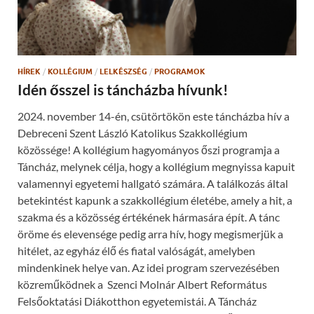
w
O
i
p
n
e
d
n
o
s
w
i
)
n
n
HÍREK
/
KOLLÉGIUM
/
LELKÉSZSÉG
/
PROGRAMOK
e
w
Idén ősszel is táncházba hívunk!
w
i
n
2024. november 14-én, csütörtökön este táncházba hív a
d
o
Debreceni Szent László Katolikus Szakkollégium
w
)
közössége! A kollégium hagyományos őszi programja a
Táncház, melynek célja, hogy a kollégium megnyissa kapuit
valamennyi egyetemi hallgató számára. A találkozás által
betekintést kapunk a szakkollégium életébe, amely a hit, a
szakma és a közösség értékének hármasára épít. A tánc
öröme és elevensége pedig arra hív, hogy megismerjük a
hitélet, az egyház élő és fiatal valóságát, amelyben
mindenkinek helye van. Az idei program szervezésében
közreműködnek a Szenci Molnár Albert Református
Felsőoktatási Diákotthon egyetemistái. A Táncház