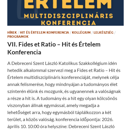
HÍREK
/
HIT ÉS ÉRTELEM KONFERENCIA
/
KOLLÉGIUM
/
LELKÉSZSÉG
/
PROGRAMOK
VII. Fides et Ratio – Hit és Értelem
Konferencia
A Debreceni Szent László Katolikus Szakkollégium idén
hetedik alkalommal szervezi meg a Fides et Ratio – Hit és
Értelem multidiszciplináris konferenciáját, melynek célja
annak felismerése, hogy mindnyájan a tudományos élet
színterén élünk és mozgunk, és ugyanennek a valóságnak
a része a hit is. A tudomány és a hit egy olyan kölcsönös
viszonyban állnak egymással, amely megadja a
lehetőséget arra, hogy egymásból táplálkozzon a két
terület, a közös valóság. konferencia időpontja: 2026.
április 10. 10:00 óra helyszíne: Debreceni Szent László