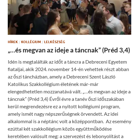
e
k
w
(
w
O
i
p
n
e
d
n
o
s
w
i
)
n
n
HÍREK
/
KOLLÉGIUM
/
LELKÉSZSÉG
e
w
„…és megvan az ideje a táncnak” (Préd 3,4)
w
i
n
Idén is megtalálták az időt a táncra a Debreceni Egyetem
d
o
fiataljai, akik 2024. november 14-én vehettek részt abban
w
)
az őszi táncházban, amely a Debreceni Szent László
Katolikus Szakkollégium életének már-már
elengedhetetlen mozzanatává vált. „…és megvan az ideje a
táncnak” (Préd 3,4) Évről évre a tanév őszi időszakában
kerül megrendezésre ez a nyitott kollégiumi program,
amely ismét nagy népszerűségnek örvendett. Az idei
alkalommal is a néptánc volt a középpontban. Az esemény
ezúttal két szakkollégium közös együttműködése
keretében valósult meg: a szervezést és lebonyolítást a