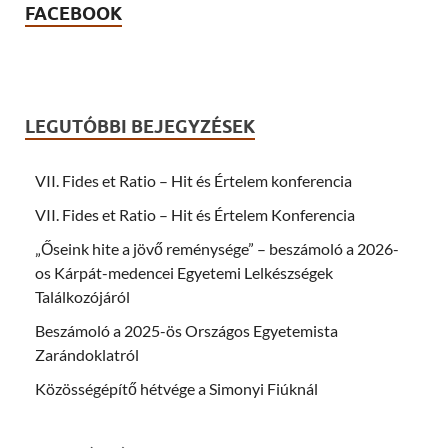
n
o
FACEBOOK
n
o
e
k
w
(
w
O
i
p
n
e
d
n
o
s
w
i
LEGUTÓBBI BEJEGYZÉSEK
)
n
n
e
w
VII. Fides et Ratio – Hit és Értelem konferencia
w
i
n
VII. Fides et Ratio – Hit és Értelem Konferencia
d
o
„Őseink hite a jövő reménysége” – beszámoló a 2026-
w
)
os Kárpát-medencei Egyetemi Lelkészségek
Találkozójáról
Beszámoló a 2025-ös Országos Egyetemista
Zarándoklatról
Közösségépítő hétvége a Simonyi Fiúknál