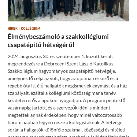
i
p
n
e
d
n
o
s
w
i
)
n
n
HÍREK
/
KOLLÉGIUM
e
w
Élménybeszámoló a szakkollégiumi
w
i
csapatépítő hétvégéről
n
d
o
2024. augusztus 30. és szeptember 1. között került
w
)
megrendezésre a Debreceni Szent László Katolikus
Szakkollégium hagyományos csapatépítő hétvégéje,
amelynek fő célja az volt, hogy az újonnan érkező és a
régebb óta itt élő hallgatók megismerjék egymást és a ház
szabályait, ezáltal a kollégiumi közösség már a tanév
kezdetén erős alapokon nyugodjon. A program péntektől
vasárnapig tartott, és a szervezők idén is mindent
megtettek annak érdekében, hogy minél változatosabb
három napban legyen része a kollégistáknak. A hétvége
során a hallgatók különféle szakmai, közösségi és hitéleti
programokon vehettek részt, amelyek a lelki feltöltődést is