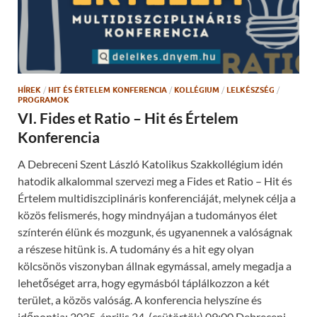
e
k
w
(
w
O
i
p
n
e
d
n
o
s
w
i
)
n
n
HÍREK
/
HIT ÉS ÉRTELEM KONFERENCIA
/
KOLLÉGIUM
/
LELKÉSZSÉG
/
e
PROGRAMOK
w
w
VI. Fides et Ratio – Hit és Értelem
i
n
Konferencia
d
o
w
A Debreceni Szent László Katolikus Szakkollégium idén
)
hatodik alkalommal szervezi meg a Fides et Ratio – Hit és
Értelem multidiszciplináris konferenciáját, melynek célja a
közös felismerés, hogy mindnyájan a tudományos élet
színterén élünk és mozgunk, és ugyanennek a valóságnak
a részese hitünk is. A tudomány és a hit egy olyan
kölcsönös viszonyban állnak egymással, amely megadja a
lehetőséget arra, hogy egymásból táplálkozzon a két
terület, a közös valóság. A konferencia helyszíne és
időpontja: 2025. április 24. (csütörtök) 09:00 Debreceni