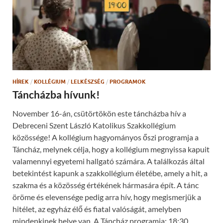
n
o
n
o
e
k
w
(
w
O
i
p
n
e
d
n
o
s
w
i
)
n
n
HÍREK
/
KOLLÉGIUM
/
LELKÉSZSÉG
/
PROGRAMOK
e
w
Táncházba hívunk!
w
i
n
November 16-án, csütörtökön este táncházba hív a
d
o
Debreceni Szent László Katolikus Szakkollégium
w
)
közössége! A kollégium hagyományos őszi programja a
Táncház, melynek célja, hogy a kollégium megnyissa kapuit
valamennyi egyetemi hallgató számára. A találkozás által
betekintést kapunk a szakkollégium életébe, amely a hit, a
szakma és a közösség értékének hármasára épít. A tánc
öröme és elevensége pedig arra hív, hogy megismerjük a
hitélet, az egyház élő és fiatal valóságát, amelyben
mindenkinek helye van. A Táncház programja: 18:30