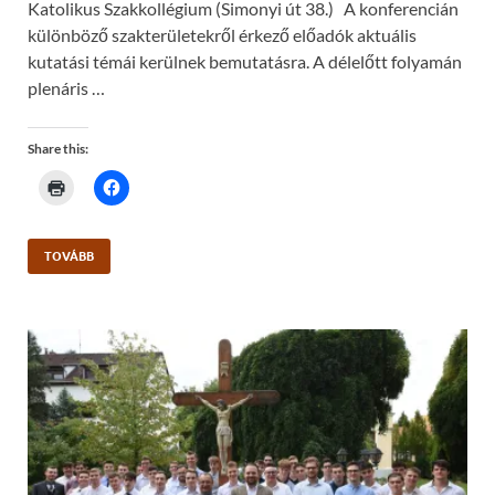
Katolikus Szakkollégium (Simonyi út 38.) A konferencián
különböző szakterületekről érkező előadók aktuális
kutatási témái kerülnek bemutatásra. A délelőtt folyamán
plenáris …
Share this:
C
C
l
l
i
i
c
c
k
k
t
t
TOVÁBB
o
o
p
s
r
h
i
a
n
r
t
e
(
o
O
n
p
F
e
a
n
c
s
e
i
b
n
o
n
o
e
k