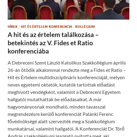
n
e
d
n
o
s
w
i
)
n
n
HÍREK
/
HIT ÉS ÉRTELEM KONFERENCIA
/
KOLLÉGIUM
e
w
A hit és az értelem találkozása –
w
i
betekintés az V. Fides et Ratio
n
d
konferenciába
o
w
)
A Debreceni Szent László Katolikus Szakkollégium április
26-án ötödik alkalommal rendezte meg a Fides et Ratio –
Hit és Értelem multidiszciplináris konferenciáját, melyen
neves egyetemi oktatók, kutatók tartottak előadást
meghívott vendégként, valamint a Debreceni Egyetem
hallgatói mutathatták be előadásaikat. A már
hagyományosnak mondható, minden tavasszal
megrendezésre kerülő konferenciát Palánki Ferenc
fővédnökségé alatt szervezték meg a Szakkollégium
munkatársai, valamint hallgatói. A Konferenciát Dr. Törő
András szakkollégiumi igazgató nyitotta meg, aki