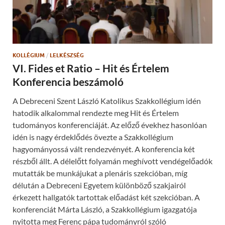
w
O
i
p
n
e
d
n
o
s
w
i
)
n
n
KOLLÉGIUM
/
LELKÉSZSÉG
e
w
VI. Fides et Ratio – Hit és Értelem
w
i
Konferencia beszámoló
n
d
o
A Debreceni Szent László Katolikus Szakkollégium idén
w
)
hatodik alkalommal rendezte meg Hit és Értelem
tudományos konferenciáját. Az előző évekhez hasonlóan
idén is nagy érdeklődés övezte a Szakkollégium
hagyományossá vált rendezvényét. A konferencia két
részből állt. A délelőtt folyamán meghívott vendégelőadók
mutatták be munkájukat a plenáris szekcióban, míg
délután a Debreceni Egyetem különböző szakjairól
érkezett hallgatók tartottak előadást két szekcióban. A
konferenciát Márta László, a Szakkollégium igazgatója
nyitotta meg Ferenc pápa tudományról szóló