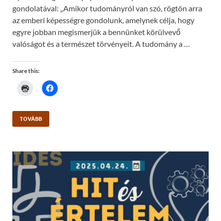
gondolatával: „Amikor tudományról van szó, rögtön arra
az emberi képességre gondolunk, amelynek célja, hogy
egyre jobban megismerjük a bennünket körülvevő
valóságot és a természet törvényeit. A tudomány a …
Share this:
C
C
l
l
i
i
c
c
k
k
t
t
TOVÁBB
o
o
p
s
r
h
i
a
n
r
t
e
(
o
O
n
p
F
e
a
n
c
s
e
i
b
n
o
n
o