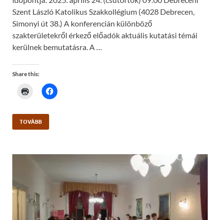
Szent László Katolikus Szakkollégium (4028 Debrecen,
Simonyi út 38.) A konferencián különböző
szakterületekről érkező előadók aktuális kutatási témái
kerülnek bemutatásra. A …
Share this:
C
C
l
l
i
i
c
c
k
k
t
t
TOVÁBB
o
o
p
s
r
h
i
a
n
r
t
e
(
o
O
n
p
F
e
a
n
c
s
e
i
b
n
o
n
o