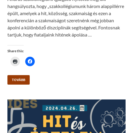
hangsúlyozta, hogy „szakkollégiumunk három alappillérre
épült, amelyek a hit, közösség, szakmaiság és ezen a
konferencián a szakmaiságot szeretnénk még jobban
ápolni a különböző diszciplínák segítségével. Fontosnak
tartjuk, hogy fiataljaink hitének ápolása …
Share this:
C
C
l
l
i
i
c
c
k
k
t
t
TOVÁBB
o
o
p
s
r
h
i
a
n
r
t
e
(
o
O
n
p
F
e
a
n
c
s
e
i
b