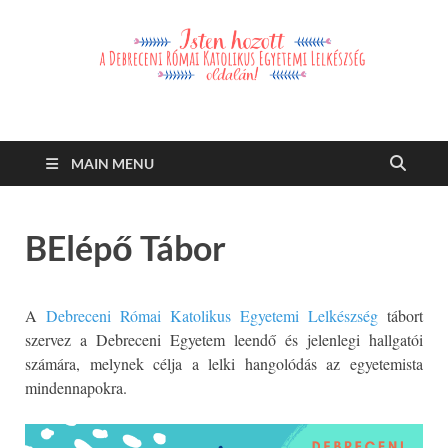
Debreceni Római
Debreceni Római Katolikus Egyetemi Lelkészség és a Debreceni
Katolikus Szent László Szakkollégium hírei, eseményei
Katolikus Egyetemi
MAIN MENU
Lelkészség
BElépő Tábor
A
Debreceni Római Katolikus Egyetemi Lelkészség
tábort
szervez a Debreceni Egyetem leendő és jelenlegi hallgatói
számára, melynek célja a lelki hangolódás az egyetemista
mindennapokra.