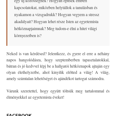
egy új közösségnek? Hogyan építsek emberi
kapcsolatokat, miközben helytállok a tanulásban és
nyakamon a vizsgadrukk? Hogyan vegyem a stressz
akadályait? Hogyan lehet része Isten az egyetemista
hétköznapjaimnak? Meg tudom-e élni a hitet világi
környezetben is?
Neked is van kérdésed? Jelentkezz, és gyere el erre a néhány
napos hangolódásra, hogy szeptemberben tapasztalatokkal,
bátran és jó kedvvel lépj be a hallgatói hétköznapok ajtaján egy
olyan élethelyzetbe, ahol kinyílik előtted a világ! A világ,
amely számtalan lehetőséget és ajándékot tartogat számodra.
Várunk szeretettel, hogy együtt töltsük meg tartalommal és
élményekkel az egyetemista éveket!
FACEBOOK