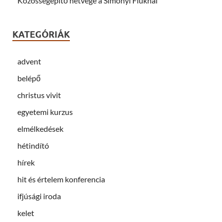
Közösségépítő hétvége a Simonyi Fiúknál
KATEGÓRIÁK
advent
belépő
christus vivit
egyetemi kurzus
elmélkedések
hétindító
hírek
hit és értelem konferencia
ifjúsági iroda
kelet