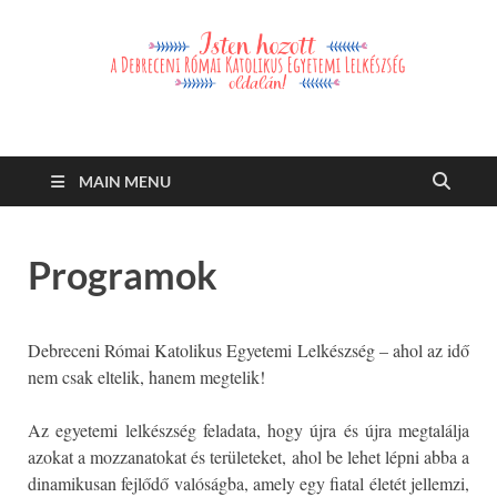
Debreceni Római
Debreceni Római Katolikus Egyetemi Lelkészség és a Debreceni
Katolikus Szent László Szakkollégium hírei, eseményei
Katolikus Egyetemi
MAIN MENU
Lelkészség
Programok
Debreceni Római Katolikus Egyetemi Lelkészség – ahol az idő
nem csak eltelik, hanem megtelik!
Az egyetemi lelkészség feladata, hogy újra és újra megtalálja
azokat a mozzanatokat és területeket, ahol be lehet lépni abba a
dinamikusan fejlődő valóságba, amely egy fiatal életét jellemzi,