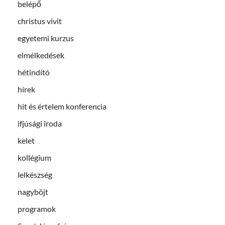
belépő
christus vivit
egyetemi kurzus
elmélkedések
hétindító
hírek
hit és értelem konferencia
ifjúsági iroda
kelet
kollégium
lelkészség
nagyböjt
programok