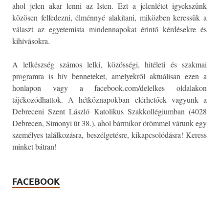
ahol jelen akar lenni az Isten. Ezt a jelenlétet igyekszünk
közösen felfedezni, élménnyé alakítani, miközben keressük a
választ az egyetemista mindennapokat érintő kérdésekre és
kihívásokra.
A lelkészség számos lelki, közösségi, hitéleti és szakmai
programra is hív benneteket, amelyekről aktuálisan ezen a
honlapon vagy a facebook.com/delelkes oldalakon
tájékozódhattok. A hétköznapokban elérhetőek vagyunk a
Debreceni Szent László Katolikus Szakkollégiumban (4028
Debrecen, Simonyi út 38.), ahol bármikor örömmel várunk egy
személyes találkozásra, beszélgetésre, kikapcsolódásra! Keress
minket bátran!
FACEBOOK