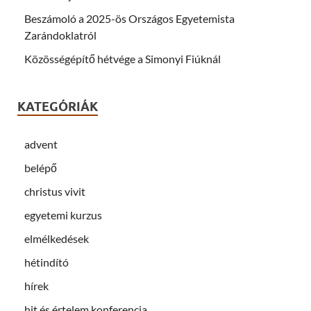
Beszámoló a 2025-ös Országos Egyetemista
Zarándoklatról
Közösségépítő hétvége a Simonyi Fiúknál
KATEGÓRIÁK
advent
belépő
christus vivit
egyetemi kurzus
elmélkedések
hétindító
hírek
hit és értelem konferencia