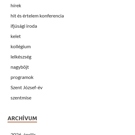
hírek
hit és értelem konferencia
ifjúsági iroda
kelet
kollégium
lelkészség
nagyböjt
programok
Szent József-év
szentmise
ARCHÍVUM
2026. április