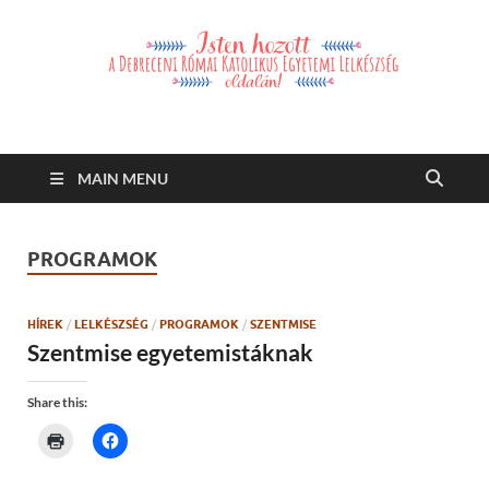
Debreceni Római
Debreceni Római Katolikus Egyetemi Lelkészség és a Debreceni
Katolikus Szent László Szakkollégium hírei, eseményei
Katolikus Egyetemi
MAIN MENU
Lelkészség
PROGRAMOK
HÍREK
/
LELKÉSZSÉG
/
PROGRAMOK
/
SZENTMISE
Szentmise egyetemistáknak
Share this:
C
C
l
l
i
i
c
c