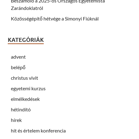
Beszámoló a 2025-ös Országos Egyetemista
Zarándoklatról
Közösségépítő hétvége a Simonyi Fiúknál
KATEGÓRIÁK
advent
belépő
christus vivit
egyetemi kurzus
elmélkedések
hétindító
hírek
hit és értelem konferencia