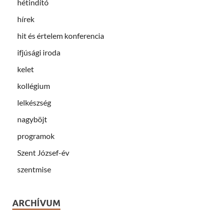
hétindító
hírek
hit és értelem konferencia
ifjúsági iroda
kelet
kollégium
lelkészség
nagyböjt
programok
Szent József-év
szentmise
ARCHÍVUM