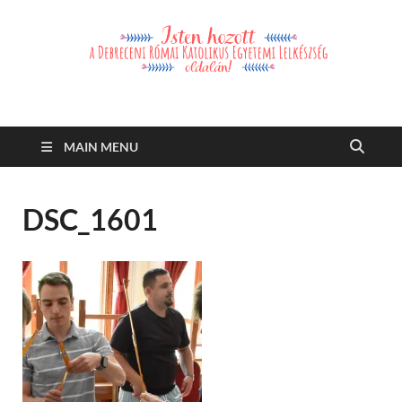
Debreceni Római
Debreceni Római Katolikus Egyetemi Lelkészség és a Debreceni
Katolikus Szent László Szakkollégium hírei, eseményei
Katolikus Egyetemi
MAIN MENU
Lelkészség
DSC_1601