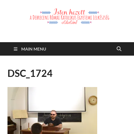
Debreceni Római
Debreceni Római Katolikus Egyetemi Lelkészség és a Debreceni
Katolikus Szent László Szakkollégium hírei, eseményei
Katolikus Egyetemi
MAIN MENU
Lelkészség
DSC_1724