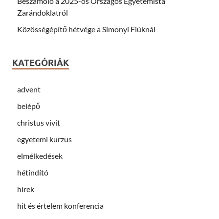
Beszámoló a 2025-ös Országos Egyetemista
Zarándoklatról
Közösségépítő hétvége a Simonyi Fiúknál
KATEGÓRIÁK
advent
belépő
christus vivit
egyetemi kurzus
elmélkedések
hétindító
hírek
hit és értelem konferencia