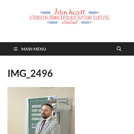
Debreceni Római
Debreceni Római Katolikus Egyetemi Lelkészség és a Debreceni
Katolikus Szent László Szakkollégium hírei, eseményei
Katolikus Egyetemi
MAIN MENU
Lelkészség
IMG_2496