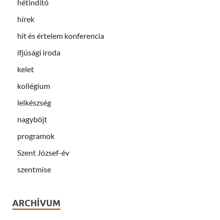
hétindító
hírek
hit és értelem konferencia
ifjúsági iroda
kelet
kollégium
lelkészség
nagyböjt
programok
Szent József-év
szentmise
ARCHÍVUM