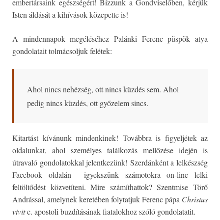
embertársaink egészségért! Bízzunk a Gondviselőben, kérjük
Isten áldását a kihívások közepette is!
A mindennapok megéléséhez Palánki Ferenc püspök atya
gondolatait tolmácsoljuk felétek:
Ahol nincs nehézség, ott nincs küzdés sem. Ahol
pedig nincs küzdés, ott győzelem sin
cs.
Kitartást kívánunk mindenkinek! Továbbra is figyeljétek az
oldalunkat, ahol személyes találkozás mellőzése idején is
útravaló gondolatokkal jelentkezünk! Szerdánként a lelkészség
Facebook oldalán igyekszünk számotokra on-line lelki
feltöltődést közvetíteni. Mire számíthattok? Szentmise Törő
Andrással, amelynek keretében folytatjuk Ferenc pápa
Christus
vivit
c. apostoli buzdításának fiatalokhoz szóló gondolatatit.