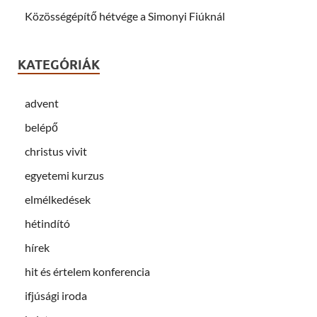
d
o
Közösségépítő hétvége a Simonyi Fiúknál
w
)
KATEGÓRIÁK
advent
belépő
christus vivit
egyetemi kurzus
elmélkedések
hétindító
hírek
hit és értelem konferencia
ifjúsági iroda