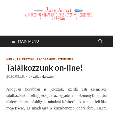
Debreceni Római
Debreceni Római Katolikus Egyetemi Lelkészség és a Debreceni
Katolikus Szent László Szakkollégium hírei, eseményei
Katolikus Egyetemi
MAIN MENU
Lelkészség
HÍREK
/
LELKÉSZSÉG
/
PROGRAMOK
/
SZENTMISE
Találkozzunk on-line!
2020.03.18.
-
by
szilagyi.eszter
Ahogyan korábban is jeleztük, szerda esti személyes
találkozóinkat felfüggesztjük az egyetemi intézménylátogatási
tilalom idejére. Addig is mindenkit bátorítunk a böjti lelkület
megélésére, az imádságra a krízishelyzet jobbra fordulásáért,