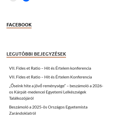
l
l
i
i
c
c
k
k
t
t
o
o
p
s
r
h
FACEBOOK
i
a
n
r
t
e
(
o
O
n
p
F
e
a
n
c
LEGUTÓBBI BEJEGYZÉSEK
s
e
i
b
n
o
n
o
e
k
VII. Fides et Ratio – Hit és Értelem konferencia
w
(
w
O
VII. Fides et Ratio – Hit és Értelem Konferencia
i
p
n
e
d
n
„Őseink hite a jövő reménysége” – beszámoló a 2026-
o
s
w
i
os Kárpát-medencei Egyetemi Lelkészségek
)
n
n
Találkozójáról
e
w
Beszámoló a 2025-ös Országos Egyetemista
w
i
Zarándoklatról
n