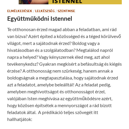
w
i
)
n
n
ELMÉLKEDÉSEK
/
LELKÉSZSÉG
/
SZENTMISE
e
w
Együttműködni Istennel
w
i
n
Te otthonosan érzed magad abban a feladatban, ami rád
d
o
van bízva? Azért építed a közösséged és a téged körülvevő
w
)
világot, mert a sajátodnak érzed? Boldog vagy a
hivatásodban és a szolgálatodban? Megtalálod napról
napra a helyed? Vagy kényszernek éled meg, azt ahol
tevékenykedsz? Gyakran megkísért a befásultság és kiégés
érzése? A otthonosság nem szürkeség, hanem annak a
boldogságnak a megtapasztalása, hogy sajátodnak érzed
azt a feladatot, amelybe beleálltál! Az a feladat pedig,
amelyben meghívottságot és otthonosságot érzel,
valójában Isten meghívása az együttműködésre azért,
hogy közösen építsétek a mennyországot a rád bízott
feladatok által. A prédikáció teljes szövegét itt
hallhatjátok: