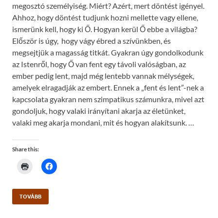
)
megosztó személyiség. Miért? Azért, mert döntést igényel.
Ahhoz, hogy döntést tudjunk hozni mellette vagy ellene,
ismerünk kell, hogy ki Ő. Hogyan kerül Ő ebbe a világba?
Először is úgy, hogy vágy ébred a szívünkben, és
megsejtjük a magasság titkát. Gyakran úgy gondolkodunk
az Istenről, hogy Ő van fent egy távoli valóságban, az
ember pedig lent, majd még lentebb vannak mélységek,
amelyek elragadják az embert. Ennek a „fent és lent”-nek a
kapcsolata gyakran nem szimpatikus számunkra, mivel azt
gondoljuk, hogy valaki irányítani akarja az életünket,
valaki meg akarja mondani, mit és hogyan alakítsunk. …
Share this:
C
C
l
l
i
i
c
c
k
k
t
t
TOVÁBB
o
o
p
s
r
h