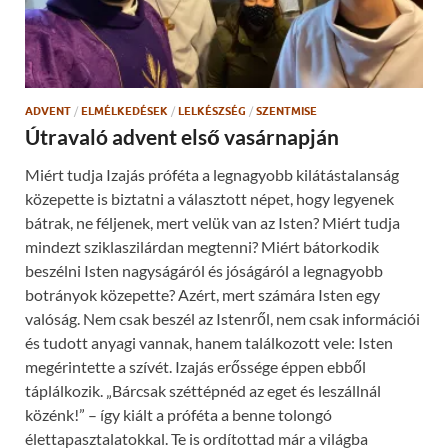
ADVENT
/
ELMÉLKEDÉSEK
/
LELKÉSZSÉG
/
SZENTMISE
Útravaló advent első vasárnapján
Miért tudja Izajás próféta a legnagyobb kilátástalanság
közepette is biztatni a választott népet, hogy legyenek
bátrak, ne féljenek, mert velük van az Isten? Miért tudja
mindezt sziklaszilárdan megtenni? Miért bátorkodik
beszélni Isten nagyságáról és jóságáról a legnagyobb
botrányok közepette? Azért, mert számára Isten egy
valóság. Nem csak beszél az Istenről, nem csak információi
és tudott anyagi vannak, hanem találkozott vele: Isten
megérintette a szívét. Izajás erőssége éppen ebből
táplálkozik. „Bárcsak széttépnéd az eget és leszállnál
közénk!” – így kiált a próféta a benne tolongó
élettapasztalatokkal. Te is ordítottad már a világba