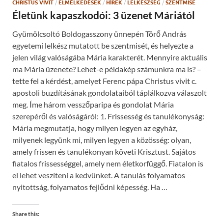
CHRISTUS VIVIT
/
ELMÉLKEDÉSEK
/
HÍREK
/
LELKÉSZSÉG
/
SZENTMISE
e
w
Életünk kapaszkodói: 3 üzenet Máriától
w
i
n
Gyümölcsoltó Boldogasszony ünnepén Törő András
d
o
egyetemi lelkész mutatott be szentmisét, és helyezte a
w
)
jelen világ valóságába Mária karakterét. Mennyire aktuális
ma Mária üzenete? Lehet-e példakép számunkra ma is? –
tette fel a kérdést, amelyet Ferenc pápa Christus vivit c.
apostoli buzdításának gondolataiból táplálkozva válaszolt
meg. Íme három vesszőparipa és gondolat Mária
szerepéről és valóságáról: 1. Frissesség és tanulékonyság:
Mária megmutatja, hogy milyen legyen az egyház,
milyenek legyünk mi, milyen legyen a közösség: olyan,
amely frissen és tanulékonyan követi Krisztust. Sajátos
fiatalos frissességgel, amely nem életkorfüggő. Fiatalon is
el lehet veszíteni a kedvünket. A tanulás folyamatos
nyitottság, folyamatos fejlődni képesség. Ha …
Share this: