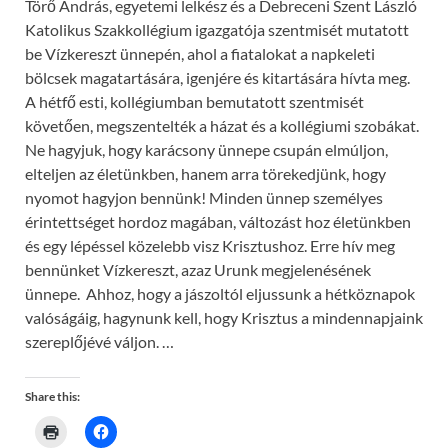
Törő András, egyetemi lelkész és a Debreceni Szent László
w
)
Katolikus Szakkollégium igazgatója szentmisét mutatott
be Vízkereszt ünnepén, ahol a fiatalokat a napkeleti
bölcsek magatartására, igenjére és kitartására hívta meg.
A hétfő esti, kollégiumban bemutatott szentmisét
követően, megszentelték a házat és a kollégiumi szobákat.
Ne hagyjuk, hogy karácsony ünnepe csupán elmúljon,
elteljen az életünkben, hanem arra törekedjünk, hogy
nyomot hagyjon bennünk! Minden ünnep személyes
érintettséget hordoz magában, változást hoz életünkben
és egy lépéssel közelebb visz Krisztushoz. Erre hív meg
bennünket Vízkereszt, azaz Urunk megjelenésének
ünnepe. Ahhoz, hogy a jászoltól eljussunk a hétköznapok
valóságáig, hagynunk kell, hogy Krisztus a mindennapjaink
szereplőjévé váljon. …
Share this:
C
C
l
l