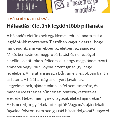
d
n
o
s
w
i
)
n
n
ELMÉLKEDÉSEK
/
LELKÉSZSÉG
e
w
Hálaadás: életünk legdöntőbb pillanata
w
i
n
A hálaadás életünknek egy kiemelkedő pillanata, sőt a
d
o
legdöntőbb mozzanata. Tisztában vagyunk azzal, hogy
w
)
mindenünk, ami van ebben az életben, az ajándék?
Miközben számos megpróbáltatást és nehézséget
cipelünk a hátunkon, felfedezzük, hogy megajándékozott
emberek vagyunk? Loyolai Szent Ignác így ír egy
levelében: A hálátlanság az a bűn, amely legjobban bántja
az Istent. A hálátlanság az elnyert javaknak,
kegyelmeknek, ajándékoknak a fel nem ismerése, és
minden rossznak és bűnnek az indítéka, kezdete és
eredete. Neked mennyire világosak életed ajándékai?
Felismered, hogy feladatot kaptál? Vagy más ajándékait
figyeled folyton, nem pedig a rád bízott dolgokat? Jegyezd
meg: Isten a vándorlásod társa akar …