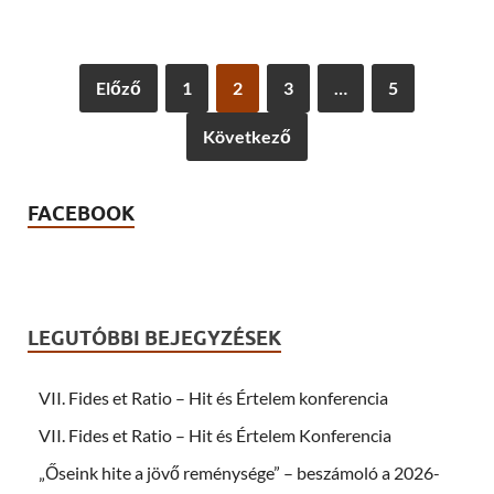
i
a
n
r
t
e
(
o
O
n
p
F
Előző
1
2
3
…
5
e
a
n
c
s
e
Következő
i
b
n
o
n
o
e
k
w
(
w
O
FACEBOOK
i
p
n
e
d
n
o
s
w
i
)
n
n
e
LEGUTÓBBI BEJEGYZÉSEK
w
w
i
n
d
VII. Fides et Ratio – Hit és Értelem konferencia
o
w
VII. Fides et Ratio – Hit és Értelem Konferencia
)
„Őseink hite a jövő reménysége” – beszámoló a 2026-