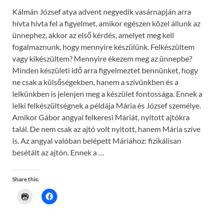
d
o
Kálmán József atya advent negyedik vasárnapján arra
w
)
hívta hívta fel a figyelmet, amikor egészen közel állunk az
ünnephez, akkor az első kérdés, amelyet meg kell
fogalmaznunk, hogy mennyire készülünk. Felkészültem
vagy kikészültem? Mennyire ékezem meg az ünnepbe?
Minden készületi idő arra figyelmeztet bennünket, hogy
ne csak a külsőségekben, hanem a szívünkben és a
lelkünkben is jelenjen meg a készület fontossága. Ennek a
lelki felkészültségnek a példája Mária és József személye.
Amikor Gábor angyal felkeresi Máriát, nyitott ajtókra
talál. De nem csak az ajtó volt nyitott, hanem Mária szíve
is. Az angyal valóban belépett Máriához: fizikálisan
besétált az ajtón. Ennek a …
Share this:
C
C
l
l
i
i
c
c