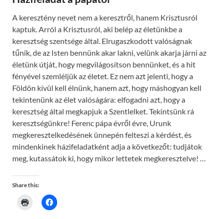
w
i
n
A keresztény nevet nem a keresztről, hanem Krisztusról
d
o
kaptuk. Arról a Krisztusról, aki belép az életünkbe a
w
)
keresztség szentsége által. Elrugaszkodott valóságnak
tűnik, de az Isten bennünk akar lakni, velünk akarja járni az
életünk útját, hogy megvilágosítson bennünket, és a hit
fényével szemléljük az életet. Ez nem azt jelenti, hogy a
Földön kívül kell élnünk, hanem azt, hogy máshogyan kell
tekintenünk az élet valóságára: elfogadni azt, hogy a
keresztség által megkapjuk a Szentlelket. Tekintsünk rá
keresztségünkre! Ferenc pápa évről évre, Urunk
megkeresztelkedésének ünnepén felteszi a kérdést, és
mindenkinek házifeladatként adja a következőt: tudjátok
meg, kutassátok ki, hogy mikor lettetek megkeresztelve! …
Share this:
C
C
l
l
i
i