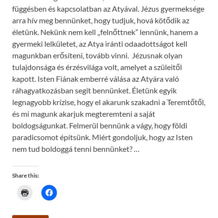
)
függésben és kapcsolatban az Atyával. Jézus gyermeksége
arra hív meg bennünket, hogy tudjuk, hová kötődik az
életünk. Nekünk nem kell „felnőttnek” lennünk, hanem a
gyermeki lelkületet, az Atya iránti odaadottságot kell
magunkban erősíteni, tovább vinni. Jézusnak olyan
tulajdonsága és érzésvilága volt, amelyet a szüleitől
kapott. Isten Fiának emberré válása az Atyára való
ráhagyatkozásban segít bennünket. Életünk egyik
legnagyobb krízise, hogy el akarunk szakadni a Teremtőtől,
és mi magunk akarjuk megteremteni a saját
boldogságunkat. Felmerül bennünk a vágy, hogy földi
paradicsomot építsünk. Miért gondoljuk, hogy az Isten
nem tud boldoggá tenni bennünket? …
Share this:
C
C
l
l
i
i
c
c
k
k