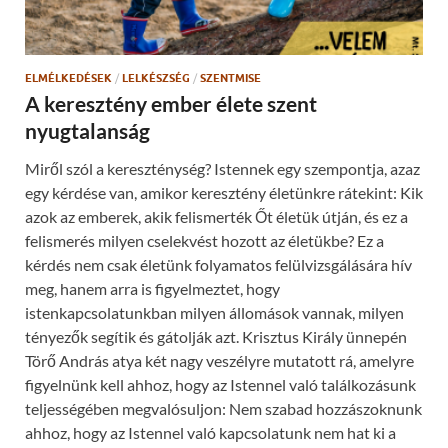
n
e
d
n
o
s
w
i
)
n
n
ELMÉLKEDÉSEK
/
LELKÉSZSÉG
/
SZENTMISE
e
w
A keresztény ember élete szent
w
i
nyugtalanság
n
d
o
Miről szól a kereszténység? Istennek egy szempontja, azaz
w
)
egy kérdése van, amikor keresztény életünkre rátekint: Kik
azok az emberek, akik felismerték Őt életük útján, és ez a
felismerés milyen cselekvést hozott az életükbe? Ez a
kérdés nem csak életünk folyamatos felülvizsgálására hív
meg, hanem arra is figyelmeztet, hogy
istenkapcsolatunkban milyen állomások vannak, milyen
tényezők segítik és gátolják azt. Krisztus Király ünnepén
Törő András atya két nagy veszélyre mutatott rá, amelyre
figyelnünk kell ahhoz, hogy az Istennel való találkozásunk
teljességében megvalósuljon: Nem szabad hozzászoknunk
ahhoz, hogy az Istennel való kapcsolatunk nem hat ki a